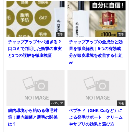
育毛
育毛
チャップアップヤバ過ぎる？
チャップアップの全成分と効
口コミで判明した衝撃の事実
果を徹底解説｜5つの有効成
と3つの誤解を徹底検証
分が頭皮環境を改善する仕組
み
ヘアケア
育毛
腸内環境から始める薄毛対
ペプチド（GHK-Cuなど）に
策！腸内細菌と薄毛の関係
よる発毛サポート｜クリーム
は？
やサプリの効果と選び方