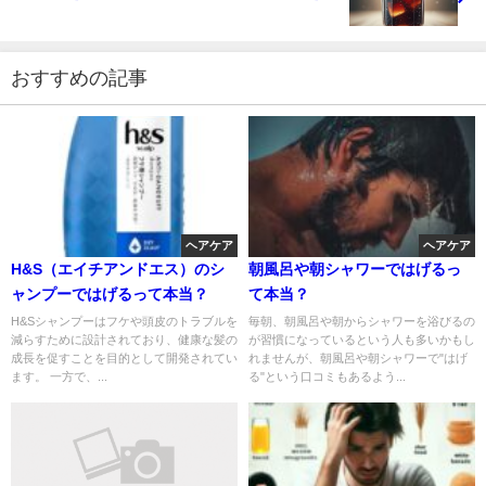
おすすめの記事
ヘアケア
ヘアケア
H&S（エイチアンドエス）のシ
朝風呂や朝シャワーではげるっ
ャンプーではげるって本当？
て本当？
H&Sシャンプーはフケや頭皮のトラブルを
毎朝、朝風呂や朝からシャワーを浴びるの
減らすために設計されており、健康な髪の
が習慣になっているという人も多いかもし
成長を促すことを目的として開発されてい
れませんが、朝風呂や朝シャワーで"はげ
ます。 一方で、...
る"という口コミもあるよう...