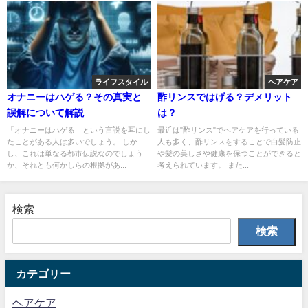
ライフスタイル
ヘアケア
オナニーはハゲる？その真実と
酢リンスではげる？デメリット
誤解について解説
は？
「オナニーはハゲる」という言説を耳にし
最近は"酢リンス"でヘアケアを行っている
たことがある人は多いでしょう。 しか
人も多く、酢リンスをすることで白髪防止
し、これは単なる都市伝説なのでしょう
や髪の美しさや健康を保つことができると
か、それとも何かしらの根拠があ...
考えられています。 また...
検索
検索
カテゴリー
ヘアケア