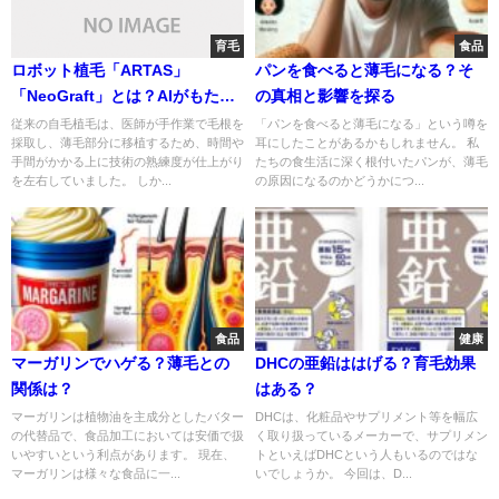
育毛
食品
ロボット植毛「ARTAS」
パンを食べると薄毛になる？そ
「NeoGraft」とは？AIがもたら
の真相と影響を探る
す自毛植毛の革新
従来の自毛植毛は、医師が手作業で毛根を
「パンを食べると薄毛になる」という噂を
採取し、薄毛部分に移植するため、時間や
耳にしたことがあるかもしれません。 私
手間がかかる上に技術の熟練度が仕上がり
たちの食生活に深く根付いたパンが、薄毛
を左右していました。 しか...
の原因になるのかどうかにつ...
食品
健康
マーガリンでハゲる？薄毛との
DHCの亜鉛ははげる？育毛効果
関係は？
はある？
マーガリンは植物油を主成分としたバター
DHCは、化粧品やサプリメント等を幅広
の代替品で、食品加工においては安価で扱
く取り扱っているメーカーで、サプリメン
いやすいという利点があります。 現在、
トといえばDHCという人もいるのではな
マーガリンは様々な食品に一...
いでしょうか。 今回は、D...