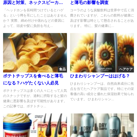
原因と対策、ネックスピーカー
と薄毛の影響を調査
おすすめ5選
「ヘッドホンを長時間つけているとハゲ
コーラのような炭酸飲料は世界中で広く消
る」という噂を耳にしたことはありません
費されていますが、これらの飲料が健康に
か？ 実際、締め付けや蒸れなどの要因に
及ぼす影響は時として懸念されることがあ
よって、頭皮や髪に負担を与え...
ります。 特に、髪の健康に...
食品
ヘアケア
ポテトチップスを食べると薄毛
ひまわりシャンプーははげる？
になる？ハゲたくない人必見
ひまわりシャンプーは、自然由来成分に焦
点を当てたヘアケア製品です。特にその栄
ポテトチップスは多くの人々にとって人気
養価の高い成分と優れた保湿効果で知られ
のスナックですが、過剰に摂取すると髪の
ています。 ひまわりシャン...
健康に悪影響を及ぼす可能性があります。
この記事では、ポテトチッ...