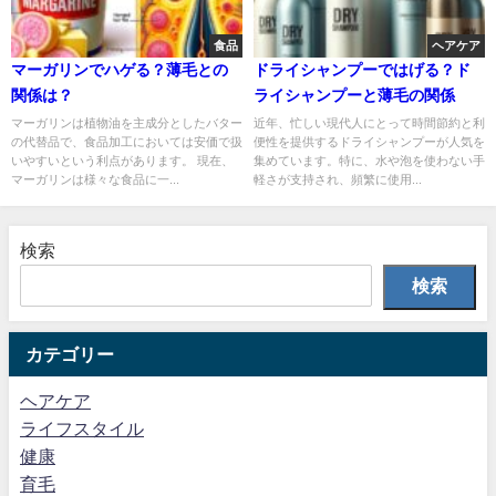
食品
ヘアケア
マーガリンでハゲる？薄毛との
ドライシャンプーではげる？ド
関係は？
ライシャンプーと薄毛の関係
マーガリンは植物油を主成分としたバター
近年、忙しい現代人にとって時間節約と利
の代替品で、食品加工においては安価で扱
便性を提供するドライシャンプーが人気を
いやすいという利点があります。 現在、
集めています。特に、水や泡を使わない手
マーガリンは様々な食品に一...
軽さが支持され、頻繁に使用...
検索
検索
カテゴリー
ヘアケア
ライフスタイル
健康
育毛