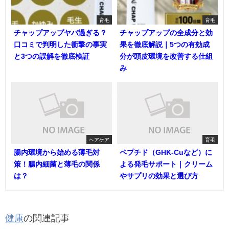
育毛
育毛
チャップアップヤバ過ぎる？
チャップアップの全成分と効
口コミで判明した衝撃の事実
果を徹底解説｜5つの有効成
と3つの誤解を徹底検証
分が頭皮環境を改善する仕組
み
ヘアケア
育毛
腸内環境から始める薄毛対
ペプチド（GHK-Cuなど）に
策！腸内細菌と薄毛の関係
よる発毛サポート｜クリーム
は？
やサプリの効果と選び方
健康
の関連記事