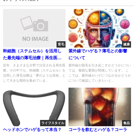
育毛
健康
幹細胞（ステムセル）を活用し
紫外線でハゲる？薄毛との影響
た最先端の薄毛治療｜再生医療
について
で髪はよみがえる？
近年、さまざまな分野で注目される再生医
紫外線が脱毛を引き起こすかどうかについ
療。その中でも、幹細胞（ステムセル）を
ては、複雑な要因が関係しています。 こ
活用した薄毛治療は「夢のような技術」と
こでは、紫外線がハゲにつながるかどうか
して大きな期待を集めていま...
について確認していきたいと...
ライフスタイル
食品
ヘッドホンでハゲるって本当？
コーラを飲むとハゲる？コーラ